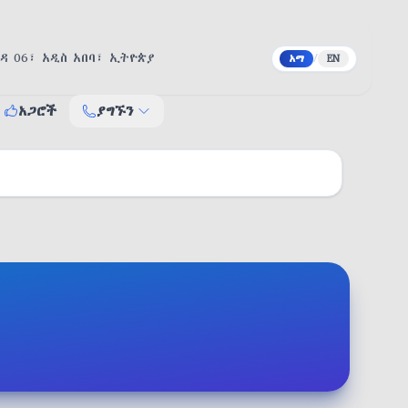
ዳ 06፣ አዲስ አበባ፣ ኢትዮጵያ
/
አማ
EN
አጋሮች
ያግኙን
ያግኙን
የተቋማት አድራሻ