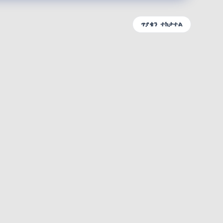
ጥያቄን ተከታተል