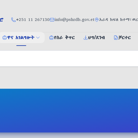
ሮ
+251 11 267130
info@pshrdb.gov.et
አራዳ ክፍለ ከተማ፣ወረ
ዋና አገልግሎት
የስራ ቅጥር
ህግ/ደንብ
ቻርተር
ዋና አገልግሎት
አገልግሎት ይጠይቁ
ቀጠሮ