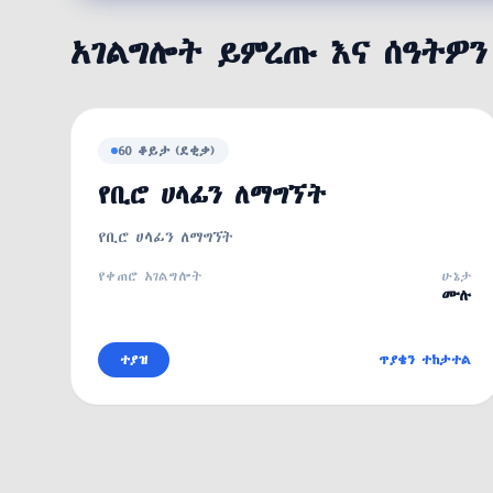
አገልግሎት ይምረጡ እና ሰዓትዎን
60 ቆይታ (ደቂቃ)
የቢሮ ሀላፊን ለማግኘት
የቢሮ ሀላፊን ለማግኘት
የቀጠሮ አገልግሎት
ሁኔታ
ሙሉ
ተያዝ
ጥያቄን ተከታተል