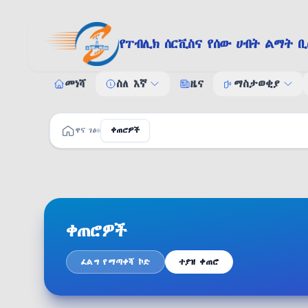
Skip to content
የፐብሊክ ሰርቪስና የሰው ሀብት ልማት ቢ
መነሻ
ስለ እኛ
ዜና
ማስታወቂያ
ስለ እኛ
ማስታወቂያ
ዋና ገፅ
ቀጠሮዎች
አመራሮች
የጨረታ
የሠራተኛ
ቀጠሮዎች
ፈልግ የማጣቀሻ ኮድ
ተያዝ ቀጠሮ