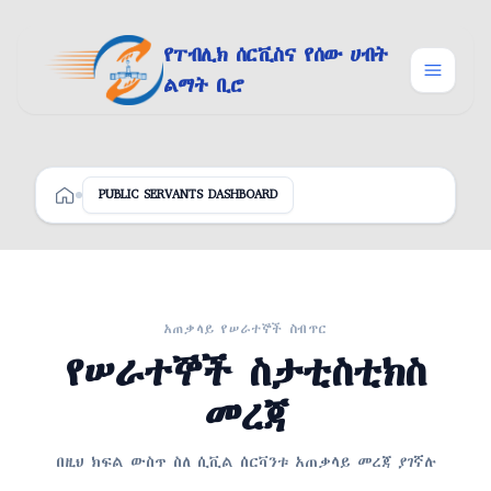
Skip to content
የፐብሊክ ሰርቪስና የሰው ሀብት
ልማት ቢሮ
PUBLIC SERVANTS DASHBOARD
ዋና ገፅ
አጠቃላይ የሠራተኞች ስብጥር
የሠራተኞች ስታቲስቲክስ
መረጃ
በዚህ ክፍል ውስጥ ስለ ሲቪል ሰርቫንቱ አጠቃላይ መረጃ ያገኛሉ