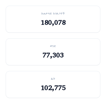
አጠቃላይ አገልጋዮች
180,078
ወንድ
77,303
ሴት
102,775