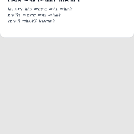
አቤቱታና ክስን መርምሮ ውሳኔ መስጠት
ይግባኝን መርምሮ ውሳኔ መስጠት
የይግባኝ ማስፈቀጃ አገልግሎት