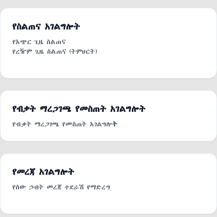
የስልጠና አገልግሎት
የአጭር ጊዜ ስልጠና
የረዥም ጊዜ ስልጠና (ትምህርት)
የብቃት ማረጋገጫ የመስጠት አገልግሎት
የብቃት ማረጋገጫ የመስጠት አገልግሎ
ት
የመረጃ አገልግሎት
የሰው ኃብት መረጃ ተደራሽ የማድረግ