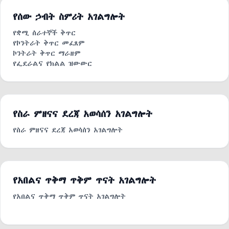
የአውትሶርሲንግ ድጋፍ
የሰው ኃብት ስምሪት አገልግሎት
የቋሚ ሰራተኞች ቅጥር
የኮንትራት ቅጥር መፈጸም
ኮንትራት ቅጥር ማራዘም
የፌደራልና የክልል ዝውውር
ምደባ መስጠት
የስራ ውል ማራዘም/ ጡረታ ማራዘም
ስንብት መስጠት
የደረጃ እድገት መፈጸም
የስራ ምዘናና ደረጃ አወሳሰን አገልግሎት
የስራ ምዘናና ደረጃ አወሳሰን አገልግሎት
የአበልና ጥቅማ ጥቅም ጥናት አገልግሎት
የአበልና ጥቅማ ጥቅም ጥናት አገልግሎት