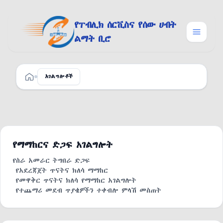
Skip to content
የፐብሊክ ሰርቪስና የሰው ሀብት
ልማት ቢሮ
አገልግሎቶች
ዋና ገፅ
የማማከርና ድጋፍ አገልግሎት
የስራ አመራር ትግበራ ድጋፍ
የአደረጃጀት ጥናትና ክለሳ ማማከር
የመዋቅር ጥናትና ክለሳ የማማከር አገልግሎት
የተጨማሪ መደብ ጥያቄዎችን ተቀብሎ ምላሽ መስጠት
ሰው ኃብት አስተዳደር ድጋፍ
ተሞክሮ የመለየት፣ የመቀመርና የማስፋት ድጋፍ
የስንዳርዳይዜሽን ትግበራ ድጋፍ