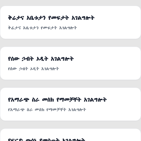
ቅሬታና አቤቱታን የመፍታት አገልግሎት
ቅሬታና አቤቱታን የመፍታት አገልግሎት
የሰው ኃብት ኦዲት አገልግሎት
የሰው ኃብት ኦዲት አገልግሎት
የአማራጭ ስራ መስክ የማመቻቸት አገልግሎት
የአማራጭ ስራ መስክ የማመቻቸት አገልግሎት
የፍርድ ውሳኔ የመስጠት አገልግሎት