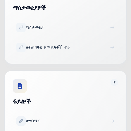
ማስታወቂያዎች
ማስታወቂያ
ለተጠባባቂ አመልካቾች ጥሪ
7
ፋይሎች
ህግ/ደንብ