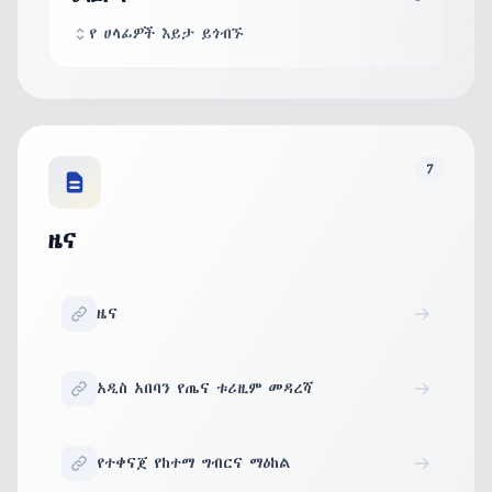
የ ሀላፊዎች እይታ ይጎብኙ
7
ዜና
ዜና
አዲስ አበባን የጤና ቱሪዚም መዳረሻ
የተቀናጀ የከተማ ግብርና ማዕከል