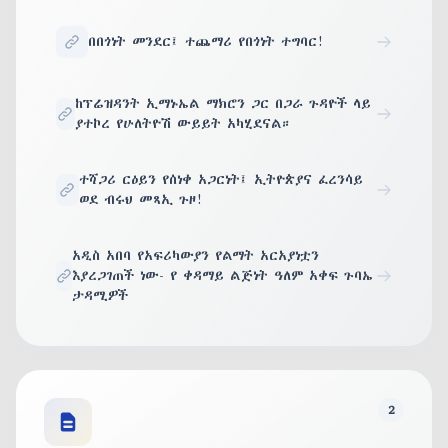
በበጎነት መንደር፤ ተጨማሪ የበጎነት ተግባር!
ከፕሬዝዳንት ኢማኑኤል ማክሮን ጋር በጋራ ጉዳዮች ላይ
ያተኮረ የሁለትዮሽ ውይይት አካሂደናል።
ተሻጋሪ ርዕይን የሰነቀ አጋርነት፤ ኢትዮጵያና ፈረንሳይ
ወደ ብሩህ መጻኢ ጉዞ!
አዲስ አበባ የአፍሪካውያን የልማት አርአያነቷን
እያረጋገጠች ነው- የ ቀዳማይ ልጅነት ዓለም አቀፍ ጉባኤ
ታዳሚዎች
2