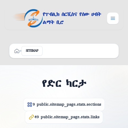
Skip to content
የፐብሊክ ሰርቪስና የሰው ሀብት
ልማት ቢሮ
SITEMAP
ዋና ገፅ
public.common.skip_to_content
የድር ካርታ
9
public.sitemap_page.stats.sections
49
public.sitemap_page.stats.links