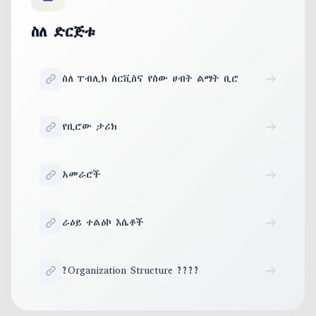
ስለ ድርጅቱ
ስለ ፐብሊክ ሰርቪስና የሰው ሀብት ልማት ቢሮ
የቢሮው ታሪክ
አመራሮች
ራዕይ ተልዕኮ እሴቶች
?Organization Structure ????