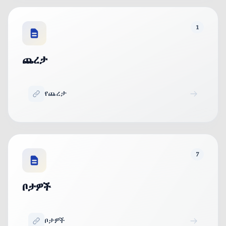
1
ጨረታ
የጨረታ
7
ቦታዎች
ቦታዎች