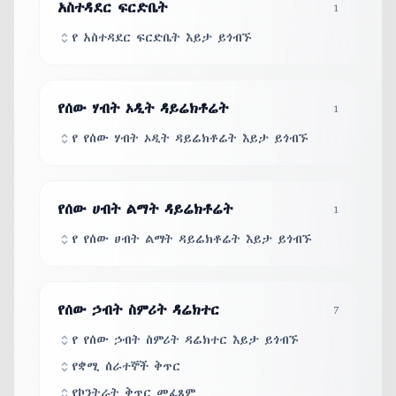
አስተዳደር ፍርድቤት
1
የ አስተዳደር ፍርድቤት እይታ ይጎብኙ
የሰው ሃብት ኦዲት ዳይሬክቶሬት
1
የ የሰው ሃብት ኦዲት ዳይሬክቶሬት እይታ ይጎብኙ
የሰው ሀብት ልማት ዳይሬክቶሬት
1
የ የሰው ሀብት ልማት ዳይሬክቶሬት እይታ ይጎብኙ
የሰው ኃብት ስምሪት ዳሬክተር
7
የ የሰው ኃብት ስምሪት ዳሬክተር እይታ ይጎብኙ
የቋሚ ሰራተኞች ቅጥር
የኮንትራት ቅጥር መፈጸም