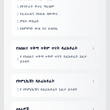
የኮንትራት ቅጥር ማራዘም
የፌደራልና የክልል ዝውውር
ምደባ መስጠት
የስምምነት ውል እና ደብዳቤ
የአበልና ጥቅማ ጥቅም ጥናት ዳሬክቶሬት
1
የ የአበልና ጥቅማ ጥቅም ጥናት ዳሬክቶሬት እይታ
ይጎብኙ
የኮምኒኬሽን ዳይሬክቶሬት
1
የ የኮምኒኬሽን ዳይሬክቶሬት እይታ ይጎብኙ
ሀላፊዎች
1