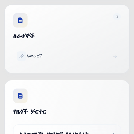
1
ሰራተኞች
አመራሮች
የዜጎች ቻርተር