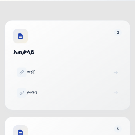
2
አጠቃላይ
መነሻ
ያግኙን
5