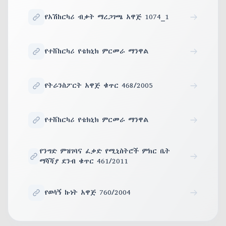
የአሽከርካሪ ብቃት ማረጋገጫ አዋጅ 1074_1
የተሸከርካሪ የቴክኒክ ምርመራ ማንዋል
የትራንስፖርት አዋጅ ቁጥር 468/2005
የተሸከርካሪ የቴክኒክ ምርመራ ማንዋል
የንግድ ምዝገባና ፈቃድ የሚኒስትሮች ምክር ቤት
ማሻሻያ ደንብ ቁጥር 461/2011
የወሳኝ ኩነት አዋጅ 760/2004