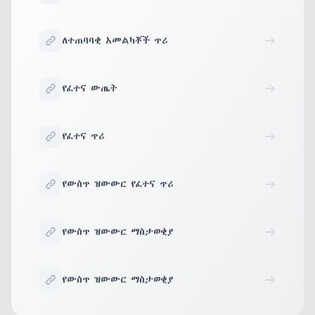
ለተጠባባቂ አመልካቾች ጥሪ
የፈተና ውጤት
የፈተና ጥሪ
የውስጥ ዝውውር የፈተና ጥሪ
የውስጥ ዝውውር ማስታወቂያ
የውስጥ ዝውውር ማስታወቂያ