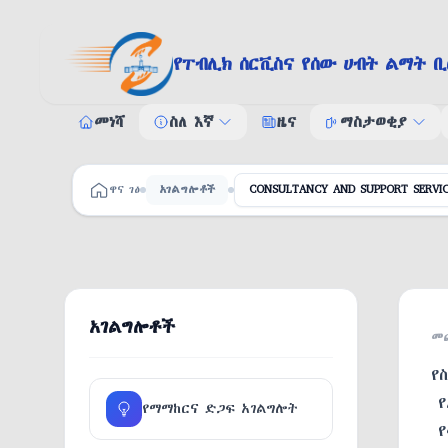
Skip to content
የፐብሊክ ሰርቪስና የሰው ሀብት ልማት ቢ
መነሻ
ስለ እኛ
ዜና
ማስታወቂያ
ስለ እኛ
ማስታወቂያ
ዋና ገፅ
አገልግሎቶች
CONSULTANCY AND SUPPORT SERVIC
አመራሮች
የጨረታ
የሠራተኛ
አገልግሎቶች
መጨ
የ
የ
የማማከርና ድጋፍ አገልግሎት
የ