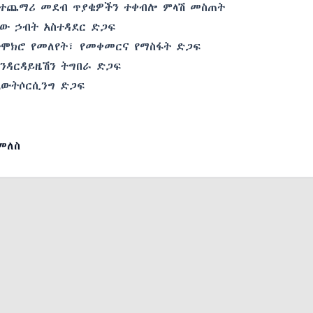
ተጨማሪ መደብ ጥያቄዎችን ተቀብሎ ምላሽ መስጠት
ው ኃብት አስተዳደር ድጋፍ
ሞክሮ የመለየት፣ የመቀመርና የማስፋት ድጋፍ
ስንዳርዳይዜሽን ትግበራ ድጋፍ
አውትሶርሲንግ ድጋፍ
መለስ