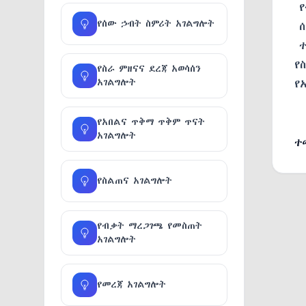
የ
የሰው ኃብት ስምሪት አገልግሎት
ሰ
ተ
የ
የስራ ምዘናና ደረጃ አወሳሰን
አገልግሎት
የ
የአበልና ጥቅማ ጥቅም ጥናት
አገልግሎት
ተ
የስልጠና አገልግሎት
የብቃት ማረጋገጫ የመስጠት
አገልግሎት
የመረጃ አገልግሎት