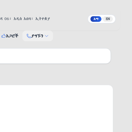
ዳ 06፣ አዲስ አበባ፣ ኢትዮጵያ
/
አማ
EN
አጋሮች
ያግኙን
ያግኙን
የተቋማት አድራሻ