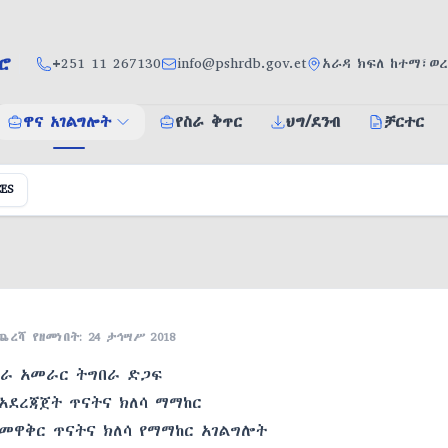
ሮ
+251 11 267130
info@pshrdb.gov.et
አራዳ ክፍለ ከተማ፣ወረ
ዋና አገልግሎት
የስራ ቅጥር
ህግ/ደንብ
ቻርተር
ዋና አገልግሎት
ES
አገልግሎት ይጠይቁ
ቀጠሮ
ረሻ የዘመነበት: 24 ታኅሣሥ 2018
ስራ አመራር ትግበራ ድጋፍ
አደረጃጀት ጥናትና ክለሳ ማማከር
መዋቅር ጥናትና ክለሳ የማማከር አገልግሎት