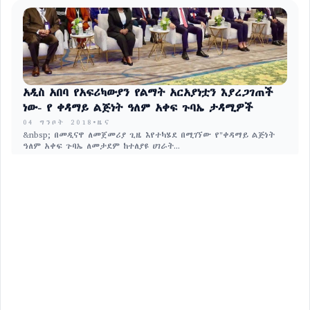
አዲስ አበባ የአፍሪካውያን የልማት አርአያነቷን እያረጋገጠች
ነው- የ ቀዳማይ ልጅነት ዓለም አቀፍ ጉባኤ ታዳሚዎች
04 ግንቦት 2018
•
ዜና
&nbsp; በመዲናዋ ለመጀመሪያ ጊዜ እየተካሄደ በሚገኘው የ"ቀዳማይ ልጅነት
ዓለም አቀፍ ጉባኤ ለመታደም ከተለያዩ ሀገራት...
ለማህበረሰቡ የሚሰጡ ዘመናዊ አገልግሎቶችን በተሞክሮ
በመቀመር ማስፋት እንደሚገባ ተገለፀ
04 ግንቦት 2018
•
ዜና
ተቋማት የሚሰጧቸውን አገልግሎቶች በዘመናዊ ቴክኖሎጂ በማገዝ ችግር ፈቺ