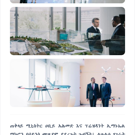
ጠቅላይ ሚኒስትር ዐቢይ አሕመድ እና ፕሬዝዳንት ኢማኑኤል
ማክሮን በሳይንስ ሙዚየም ያደረጉት ጉብኝት፤ ለሁለቱ ሃገራት