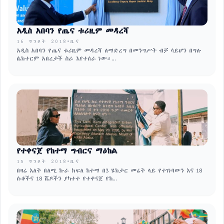
አዲስ አበባን የጤና ቱሪዚም መዳረሻ
16 ግንቦት 2018
•
ዜና
አዲስ አበባን የጤና ቱሪዚም መዳረሻ ለማድረግ በመንግሥት ብቻ ሳይሆን በግሉ
ሴክተርም አበረታች ስራ እየተሰራ ነው።...
የተቀናጀ የከተማ ግብርና ማዕከል
15 ግንቦት 2018
•
ዜና
በዛሬ እለት በለሚ ኩራ ክፍለ ከተማ በ3 ሄክታር መሬት ላይ የተገነባውን እና 18
ሱቆችና 18 ሼዶችን ያካተተ የተቀናጀ የከ...