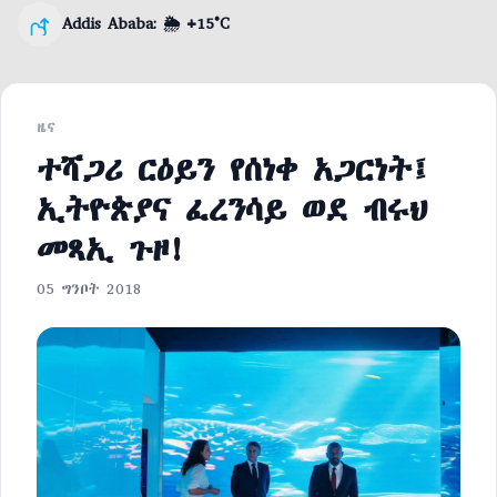
Addis Ababa: 🌦️ +15°C
Weather
ዜና
ተሻጋሪ ርዕይን የሰነቀ አጋርነት፤
ኢትዮጵያና ፈረንሳይ ወደ ብሩህ
መጻኢ ጉዞ!
05 ግንቦት 2018