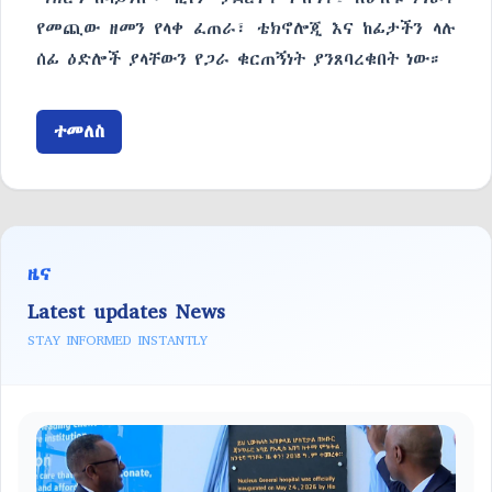
የመጪው ዘመን የላቀ ፈጠራ፣ ቴክኖሎጂ እና ከፊታችን ላሉ
ሰፊ ዕድሎች ያላቸውን የጋራ ቁርጠኝነት ያንጸባረቁበት ነው።
ተመለስ
ዜና
Latest updates News
STAY INFORMED INSTANTLY