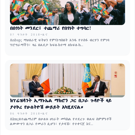
በበጎነት መንደር፤ ተጨማሪ የበጎነት ተግባር!
07 ግንቦት 2018
•
ዜና
&nbsp; ማህበራዊ ፍትህን የምናነግስበት አንዱ የተስፋ ብርሃን የምገባ
ፕሮግራማችን፣ ዛሬ በልደታ ክፍለ-ከተማ ለክፍለ-ከ...
ከፕሬዝዳንት ኢማኑኤል ማክሮን ጋር በጋራ ጉዳዮች ላይ
ያተኮረ የሁለትዮሽ ውይይት አካሂደናል።
06 ግንቦት 2018
•
ዜና
&lrm;በተጨማሪም በሁለቱ ሀገራት መካከል የተደረጉ ቁልፍ ስምምነቶች
ልውውጥን በጋራ የመራን ሲሆን፤ የታዳሽ፣ የተቀናጀ እና...