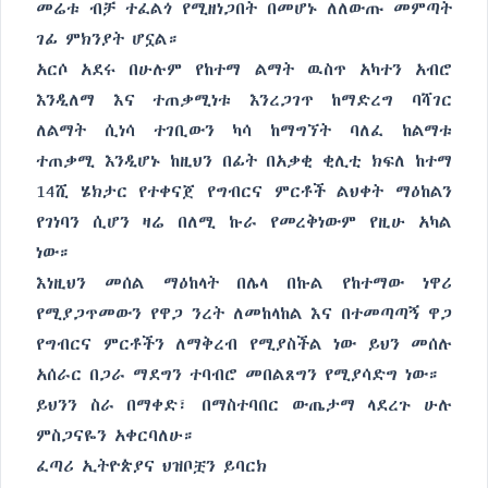
መሬቱ ብቻ ተፈልጎ የሚዘነጋበት በመሆኑ ለለውጡ መምጣት
ገፊ ምክንያት ሆኗል።
አርሶ አደሩ በሁሉም የከተማ ልማት ዉስጥ አካተን አብሮ
እንዲለማ እና ተጠቃሚነቱ እንረጋገጥ ከማድረግ ባሻገር
ለልማት ሲነሳ ተገቢውን ካሳ ከማግኘት ባለፈ ከልማቱ
ተጠቃሚ እንዲሆኑ ከዚህን በፊት በአቃቂ ቂሊቲ ክፍለ ከተማ
14ሺ ሄክታር የተቀናጀ የግብርና ምርቶች ልህቀት ማዕከልን
የገነባን ሲሆን ዛሬ በለሚ ኩራ የመረቅነውም የዚሁ አካል
ነው።
እነዚህን መሰል ማዕከላት በሌላ በኩል የከተማው ነዋሪ
የሚያጋጥመውን የዋጋ ንረት ለመከላከል እና በተመጣጣኝ ዋጋ
የግብርና ምርቶችን ለማቅረብ የሚያስችል ነው ይህን መሰሉ
አሰራር በጋራ ማደግን ተባብሮ መበልጸግን የሚያሳድግ ነው።
ይህንን ስራ በማቀድ፣ በማስተባበር ውጤታማ ላደረጉ ሁሉ
ምስጋናዬን አቀርባለሁ።
ፈጣሪ ኢትዮጵያና ህዝቦቿን ይባርክ