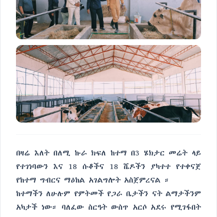
በዛሬ እለት በለሚ ኩራ ክፍለ ከተማ በ3 ሄክታር መሬት ላይ
የተገነባውን እና 18 ሱቆችና 18 ሼዶችን ያካተተ የተቀናጀ
የከተማ ግብርና ማዕከል አገልግሎት አስጀምረናል ።
ከተማችን ለሁሉም የምትመች የጋራ ቤታችን ናት ልማታችንም
አካታች ነው። ባለፈው ስርዓት ውስጥ አርሶ አደሩ የሚገፋበት