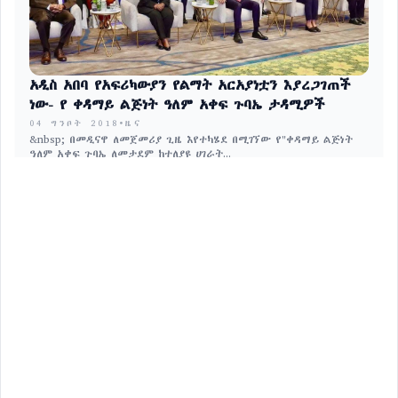
አዲስ አበባ የአፍሪካውያን የልማት አርአያነቷን እያረጋገጠች
ነው- የ ቀዳማይ ልጅነት ዓለም አቀፍ ጉባኤ ታዳሚዎች
04 ግንቦት 2018
•
ዜና
&nbsp; በመዲናዋ ለመጀመሪያ ጊዜ እየተካሄደ በሚገኘው የ"ቀዳማይ ልጅነት
ዓለም አቀፍ ጉባኤ ለመታደም ከተለያዩ ሀገራት...
ለማህበረሰቡ የሚሰጡ ዘመናዊ አገልግሎቶችን በተሞክሮ
በመቀመር ማስፋት እንደሚገባ ተገለፀ
04 ግንቦት 2018
•
ዜና
ተቋማት የሚሰጧቸውን አገልግሎቶች በዘመናዊ ቴክኖሎጂ በማገዝ ችግር ፈቺ
እንዲሆኑ በማስቻል እረገድ በርካታ ውጤታማ ስራዎች እየተ...