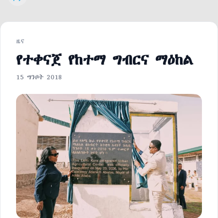
Weather
ዜና
የተቀናጀ የከተማ ግብርና ማዕከል
15 ግንቦት 2018