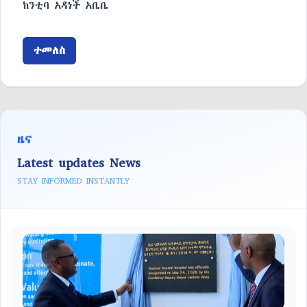
ከንቲባ አዳነች አቤቤ
ተመለስ
ዜና
Latest updates News
STAY INFORMED INSTANTLY