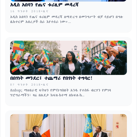
አዲስ አበባን የጤና ቱሪዚም መዳረሻ
16 ግንቦት 2018
•
ዜና
አዲስ አበባን የጤና ቱሪዚም መዳረሻ ለማድረግ በመንግሥት ብቻ ሳይሆን በግሉ
ሴክተርም አበረታች ስራ እየተሰራ ነው።...
በበጎነት መንደር፤ ተጨማሪ የበጎነት ተግባር!
07 ግንቦት 2018
•
ዜና
&nbsp; ማህበራዊ ፍትህን የምናነግስበት አንዱ የተስፋ ብርሃን የምገባ
ፕሮግራማችን፣ ዛሬ በልደታ ክፍለ-ከተማ ለክፍለ-ከ...