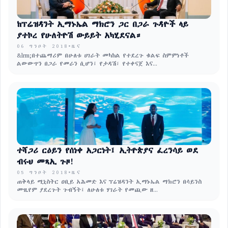
ከፕሬዝዳንት ኢማኑኤል ማክሮን ጋር በጋራ ጉዳዮች ላይ
ያተኮረ የሁለትዮሽ ውይይት አካሂደናል።
06 ግንቦት 2018
•
ዜና
&lrm;በተጨማሪም በሁለቱ ሀገራት መካከል የተደረጉ ቁልፍ ስምምነቶች
ልውውጥን በጋራ የመራን ሲሆን፤ የታዳሽ፣ የተቀናጀ እና...
ተሻጋሪ ርዕይን የሰነቀ አጋርነት፤ ኢትዮጵያና ፈረንሳይ ወደ
ብሩህ መጻኢ ጉዞ!
05 ግንቦት 2018
•
ዜና
ጠቅላይ ሚኒስትር ዐቢይ አሕመድ እና ፕሬዝዳንት ኢማኑኤል ማክሮን በሳይንስ
ሙዚየም ያደረጉት ጉብኝት፤ ለሁለቱ ሃገራት የመጪው ዘ...